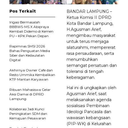
Pos Terkait
BANDAR LAMPUNG –
Ketua Komisi II DPRD
Irigasi Bermasalah
Kota Bandar Lampung,
BBBWS-MS X Abipraya
H.Agusman Arief,
Kembali Didemo di Kemen
mengimbau masyarakat
PU – KPK Pekan Depan
untuk terus menjaga
Rapimnas SMSI 2026
silaturahmi, mempererat
Bahas Penguatan Media
rasa persaudaraan, serta
Siber dan Kedaulatan
menumbuhkan
Digital
semangat persatuan dan
Akhirnya Owner Cafe dan
toleransi di tengah
Resto Ummika Kembalikan
keberagaman.
KTP Mantan Karyawan
Hal ini di ungkapkan oleh
Ribuan Mahasiswa Gelar
Agusman Arief, saat
Aksi Damai di DPRD
Lampung
melaksanakan agenda
sosialisasi Pembinaan
Kolaborasi Jadi Kunci
Ideologi Pancasila dan
Peningkatan SDM dan
wawasan kebangsaan
Kemajuan Pesawaran
(PIP-WK) di Kelurahan