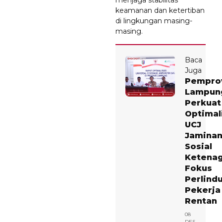
menjaga stabilitas
keamanan dan ketertiban
di lingkungan masing-
masing.
Baca
Juga
Pempro
Lampun
Perkuat
Optimal
UCJ
Jamina
Sosial
Ketenag
Fokus
Perlind
Pekerja
Rentan
08
DES