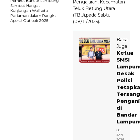
Pemkot Bandar Lampung
Pengajaran, Kecamatan
Sambut Hangat
Teluk Betung Utara
Kunjungan Walikota
(TBU),pada Sabtu
Pariaman dalam Rangka
Apeksi Outlook 2025
(08/11/2025).
Baca
Juga
Ketua
SMSI
Lampun
Desak
Polisi
Tetapk
Tersan
Pengan
di
Bandar
Lampun
08
JAN
2026