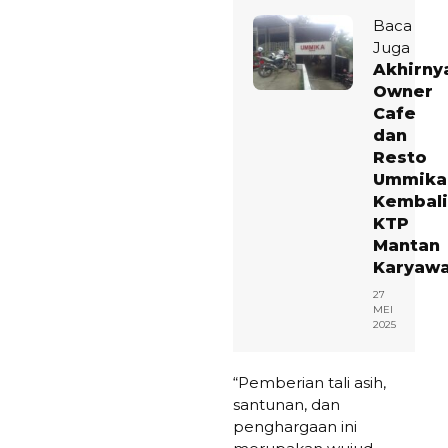
Baca
Juga
Akhirny
Owner
Cafe
dan
Resto
Ummika
Kembal
KTP
Mantan
Karyaw
27
MEI
2025
“Pemberian tali asih,
santunan, dan
penghargaan ini