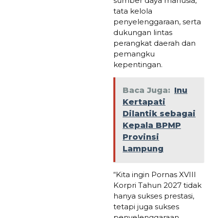
sumber daya manusia,
tata kelola
penyelenggaraan, serta
dukungan lintas
perangkat daerah dan
pemangku
kepentingan.
Baca Juga:
Inu
Kertapati
Dilantik sebagai
Kepala BPMP
Provinsi
Lampung
“Kita ingin Pornas XVIII
Korpri Tahun 2027 tidak
hanya sukses prestasi,
tetapi juga sukses
penyelenggaraan,