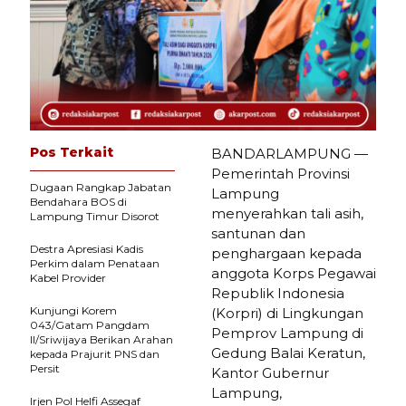
Pos Terkait
BANDARLAMPUNG —
Pemerintah Provinsi
Dugaan Rangkap Jabatan
Lampung
Bendahara BOS di
menyerahkan tali asih,
Lampung Timur Disorot
santunan dan
Destra Apresiasi Kadis
penghargaan kepada
Perkim dalam Penataan
anggota Korps Pegawai
Kabel Provider
Republik Indonesia
Kunjungi Korem
(Korpri) di Lingkungan
043/Gatam Pangdam
Pemprov Lampung di
II/Sriwijaya Berikan Arahan
Gedung Balai Keratun,
kepada Prajurit PNS dan
Persit
Kantor Gubernur
Lampung,
Irjen Pol Helfi Assegaf