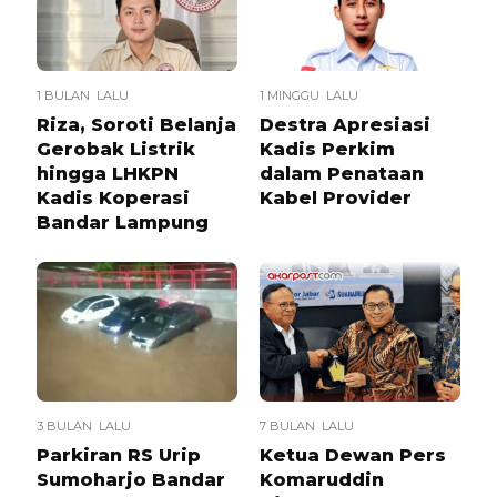
1 BULAN LALU
1 MINGGU LALU
Riza, Soroti Belanja
Destra Apresiasi
Gerobak Listrik
Kadis Perkim
hingga LHKPN
dalam Penataan
Kadis Koperasi
Kabel Provider
Bandar Lampung
3 BULAN LALU
7 BULAN LALU
Parkiran RS Urip
Ketua Dewan Pers
Sumoharjo Bandar
Komaruddin