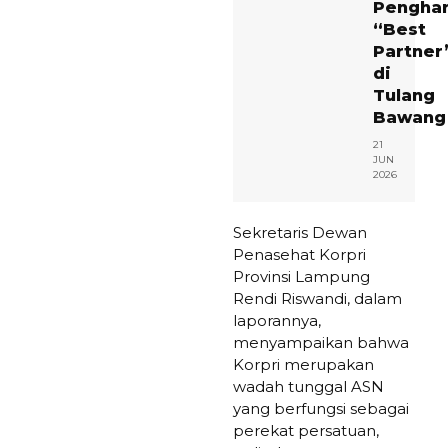
Pengha
“Best
Partner
di
Tulang
Bawan
21
JUN
2026
Sekretaris Dewan
Penasehat Korpri
Provinsi Lampung
Rendi Riswandi, dalam
laporannya,
menyampaikan bahwa
Korpri merupakan
wadah tunggal ASN
yang berfungsi sebagai
perekat persatuan,