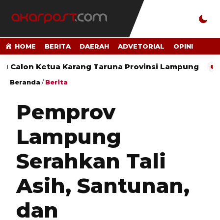
HOME
BERITA
DAERAH
ADVETORIAL
OPINI
etua Karang Taruna Provinsi Lampung
BPK Temuka
Beranda
/
Berita
Pemprov
Lampung
Serahkan Tali
Asih, Santunan,
dan