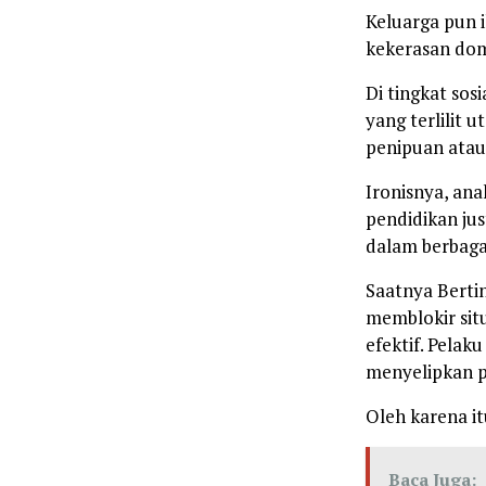
Keluarga pun i
kekerasan dom
Di tingkat sos
yang terlilit 
penipuan atau
Ironisnya, an
pendidikan ju
dalam berbaga
Saatnya Berti
memblokir situ
efektif. Pelak
menyelipkan pr
Oleh karena it
Baca Juga: