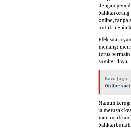
dengan pemaha
bahkan orang 
online, tanpa
untuk menimb
Efek suara yan
menang) menci
terus bermain
sumber daya.
Baca Juga:
Online saa
Namun kerugian
ia merusak ke
menunjukkan b
bahkan bunuh d