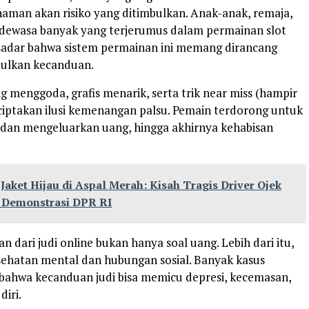
man akan risiko yang ditimbulkan. Anak-anak, remaja,
dewasa banyak yang terjerumus dalam permainan slot
 sadar bahwa sistem permainan ini memang dirancang
ulkan kecanduan.
g menggoda, grafis menarik, serta trik near miss (hampir
ptakan ilusi kemenangan palsu. Pemain terdorong untuk
 dan mengeluarkan uang, hingga akhirnya kehabisan
Jaket Hijau di Aspal Merah: Kisah Tragis Driver Ojek
t Demonstrasi DPR RI
 dari judi online bukan hanya soal uang. Lebih dari itu,
sehatan mental dan hubungan sosial. Banyak kasus
ahwa kecanduan judi bisa memicu depresi, kecemasan,
iri.