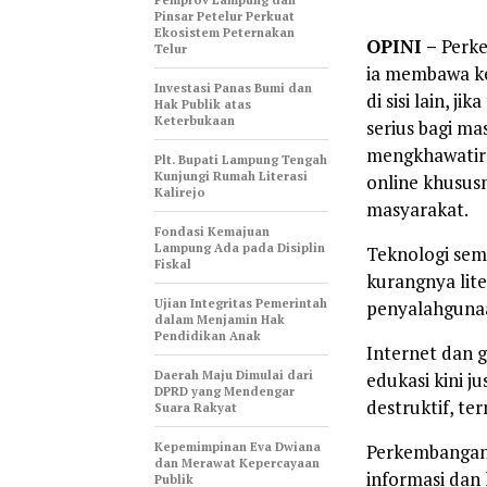
Pinsar Petelur Perkuat
Ekosistem Peternakan
OPINI –
Perke
Telur
ia membawa ke
Investasi Panas Bumi dan
di sisi lain, j
Hak Publik atas
Keterbukaan
serius bagi ma
mengkhawatirka
Plt. Bupati Lampung Tengah
Kunjungi Rumah Literasi
online khususn
Kalirejo
masyarakat.
Fondasi Kemajuan
Lampung Ada pada Disiplin
Teknologi sem
Fiskal
kurangnya lit
Ujian Integritas Pemerintah
penyalahgunaa
dalam Menjamin Hak
Pendidikan Anak
Internet dan 
Daerah Maju Dimulai dari
edukasi kini j
DPRD yang Mendengar
destruktif, te
Suara Rakyat
Kepemimpinan Eva Dwiana
Perkembangan 
dan Merawat Kepercayaan
informasi dan
Publik