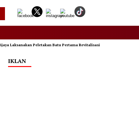
aksanakan Peletakan Batu Pertama Revitalisasi Pasar Koga Bandar Lampun
IKLAN