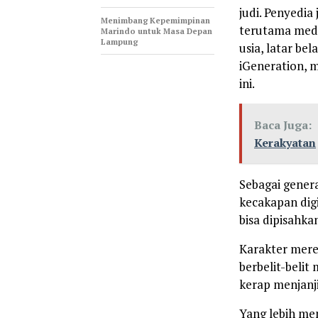
judi. Penyedia
Menimbang Kepemimpinan
terutama medi
Marindo untuk Masa Depan
Lampung
usia, latar bel
iGeneration, 
ini.
Baca Juga:
Kerakyatan
Sebagai genera
kecakapan digi
bisa dipisahka
Karakter mere
berbelit-belit
kerap menjanj
Yang lebih mem