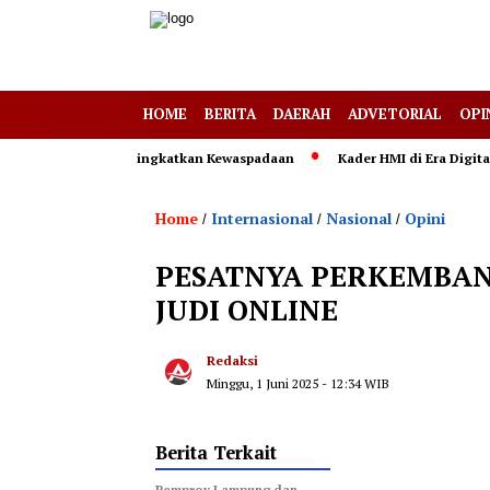
HOME
BERITA
DAERAH
ADVETORIAL
OPI
ng Diminta Tingkatkan Kewaspadaan
Kader HMI di Era Digitalisasi,
Home
Internasional
Nasional
Opini
/
/
/
PESATNYA PERKEMBAN
JUDI ONLINE
Redaksi
Minggu, 1 Juni 2025 - 12:34 WIB
Berita Terkait
Pemprov Lampung dan