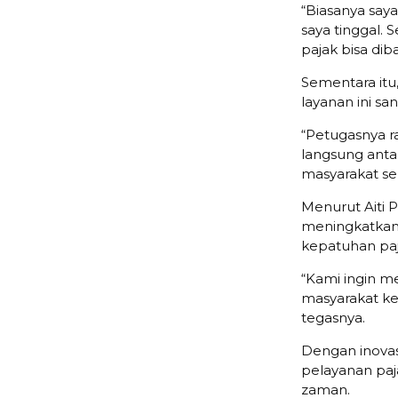
“Biasanya saya
saya tinggal.
pajak bisa di
Sementara itu
layanan ini san
“Petugasnya r
langsung antar
masyarakat se
Menurut Aiti 
meningkatkan
kepatuhan paj
“Kami ingin m
masyarakat ke
tegasnya.
Dengan inovas
pelayanan pa
zaman.