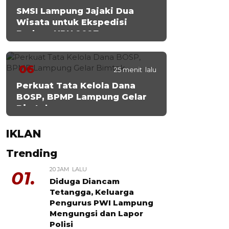
SMSI Lampung Jajaki Dua
Wisata untuk Ekspedisi
Budaya HPN 2027
06
25 menit lalu
Perkuat Tata Kelola Dana
BOSP, BPMP Lampung Gelar
Bimtek
IKLAN
Trending
20 JAM LALU
01.
Diduga Diancam
Tetangga, Keluarga
Pengurus PWI Lampung
Mengungsi dan Lapor
Polisi