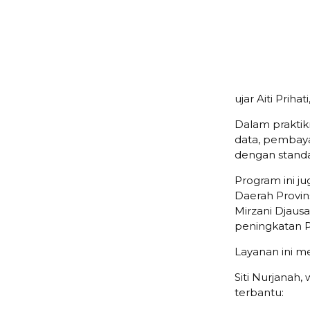
ujar Aiti Prih
Dalam praktik
data, pembaya
dengan standa
Program ini j
Daerah Provin
Mirzani Djaus
peningkatan P
Layanan ini m
Siti Nurjanah
terbantu: