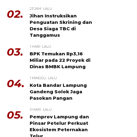
23 JAM LALU
02.
Jihan Instruksikan
Penguatan Skrining dan
Desa Siaga TBC di
Tanggamus
1 HARI LALU
03.
BPK Temukan Rp3,16
Miliar pada 22 Proyek di
Dinas BMBK Lampung
1 MINGGU LALU
04.
Kota Bandar Lampung
Gandeng Solok Jaga
Pasokan Pangan
3 HARI LALU
05.
Pemprov Lampung dan
Pinsar Petelur Perkuat
Ekosistem Peternakan
Telur