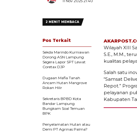
11 Nov 2025 21:40
2 MENIT MEMBACA
Pos Terkait
AKARPOST.
Wilayah XIII 
Sekda Marindo Kurniawan
S.E., M.M., t
Dorong ASN Lampung
kualitas pelay
Segera Lapor SPT Lewat
Coretax DJP
Salah satu ino
Dugaan Mafia Tanah
“Samsat Deliv
Ancam Hutan Mangrove
Repot.” Progr
Rokan Hilir
pelayanan pub
Sekretaris BPBD Kota
Kabupaten T
Bandar Lampung
Bungkam Soal Temuan
BPK
Penyelamatan Hutan atau
Demi PT Agrinas Palma?