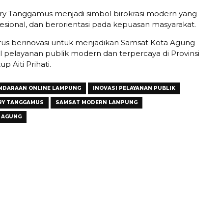
ry Tanggamus menjadi simbol birokrasi modern yang
fesional, dan berorientasi pada kepuasan masyarakat.
rus berinovasi untuk menjadikan Samsat Kota Agung
 pelayanan publik modern dan terpercaya di Provinsi
p Aiti Prihati.
ENDARAAN ONLINE LAMPUNG
INOVASI PELAYANAN PUBLIK
RY TANGGAMUS
SAMSAT MODERN LAMPUNG
 AGUNG