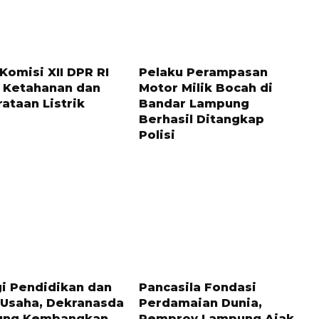
LALU
1 TAHUN LALU
Komisi XII DPR RI
Pelaku Perampasan
 Ketahanan dan
Motor Milik Bocah di
ataan Listrik
Bandar Lampung
Berhasil Ditangkap
Polisi
LALU
2 BULAN LALU
gi Pendidikan dan
Pancasila Fondasi
 Usaha, Dekranasda
Perdamaian Dunia,
ung Kembangkan
Pemprov Lampung Ajak