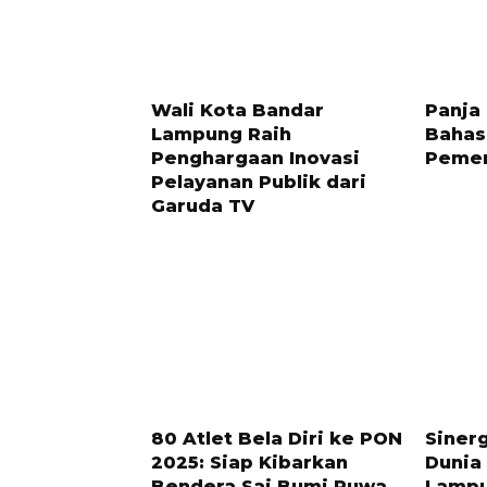
9 BULAN LALU
6 BULAN 
Wali Kota Bandar
Panja 
Lampung Raih
Bahas
Penghargaan Inovasi
Pemer
Pelayanan Publik dari
Garuda TV
10 BULAN LALU
6 BULAN 
80 Atlet Bela Diri ke PON
Siner
2025: Siap Kibarkan
Dunia
Bendera Sai Bumi Ruwa
Lamp