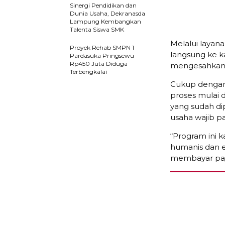
Sinergi Pendidikan dan
Dunia Usaha, Dekranasda
Lampung Kembangkan
Talenta Siswa SMK
Melalui layana
Proyek Rehab SMPN 1
langsung ke 
Pardasuka Pringsewu
Rp450 Juta Diduga
mengesahkan
Terbengkalai
Cukup dengan
proses mulai 
yang sudah di
usaha wajib pa
“Program ini 
humanis dan e
membayar paj