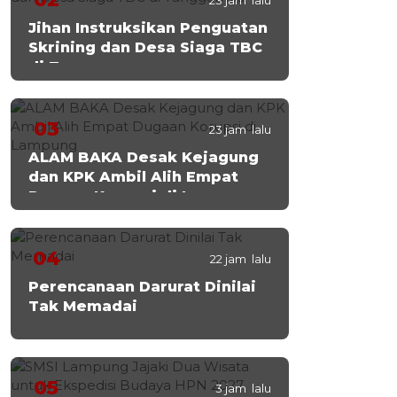
23 jam lalu
Jihan Instruksikan Penguatan
Skrining dan Desa Siaga TBC
di Tanggamus
03
23 jam lalu
ALAM BAKA Desak Kejagung
dan KPK Ambil Alih Empat
Dugaan Korupsi di Lampung
04
22 jam lalu
Perencanaan Darurat Dinilai
Tak Memadai
05
3 jam lalu