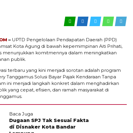
COM
–
UPTD Pengelolaan Pendapatan Daerah (PPD)
Samsat Kota Agung di bawah kepemimpinan Aiti Prihati,
erus menunjukkan komitmennya dalam meningkatkan
anan publik.
vasi terbaru yang kini menjadi sorotan adalah program
ery Tanggamus Solusi Bayar Pajak Kendaraan Tanpa
am ini menjadi langkah konkret dalam menghadirkan
lik yang cepat, efisien, dan ramah masyarakat di
anggamus.
Baca Juga
Dugaan SPJ Tak Sesuai Fakta
di Disnaker Kota Bandar