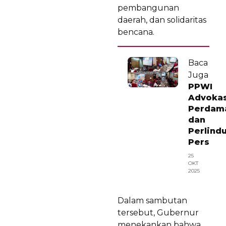
pembangunan
daerah, dan solidaritas
bencana.
Baca
Juga
PPWI
Advokas
Perdam
dan
Perlind
Pers
25
OKT
2025
Dalam sambutan
tersebut, Gubernur
menekankan bahwa