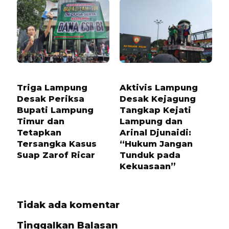
9 BULAN LALU
9 BULAN LALU
Triga Lampung
Aktivis Lampung
Desak Periksa
Desak Kejagung
Bupati Lampung
Tangkap Kejati
Timur dan
Lampung dan
Tetapkan
Arinal Djunaidi:
Tersangka Kasus
“Hukum Jangan
Suap Zarof Ricar
Tunduk pada
Kekuasaan”
Tidak ada komentar
Tinggalkan Balasan