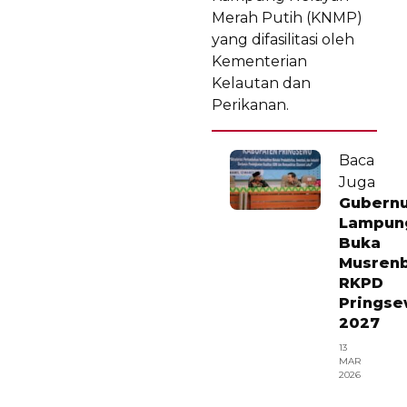
Merah Putih (KNMP)
yang difasilitasi oleh
Kementerian
Kelautan dan
Perikanan.
Baca
Juga
Gubern
Lampun
Buka
Musren
RKPD
Prings
2027
13
MAR
2026