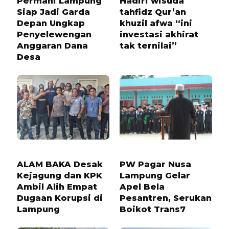
Permahi Lampung
Hadiri wisuda
Siap Jadi Garda
tahfidz Qur’an
Depan Ungkap
khuzil afwa “ini
Penyelewengan
investasi akhirat
Anggaran Dana
tak ternilai”
Desa
4 HARI LALU
9 BULAN LALU
ALAM BAKA Desak
PW Pagar Nusa
Kejagung dan KPK
Lampung Gelar
Ambil Alih Empat
Apel Bela
Dugaan Korupsi di
Pesantren, Serukan
Lampung
Boikot Trans7