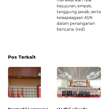
menekankan nilai
kejujuran, empati,
tanggung jawab, serta
kesiapsiagaan ASN
dalam penanganan
bencana. (red)
Pos Terkait
1 TAHUN LALU
2 BULAN LALU