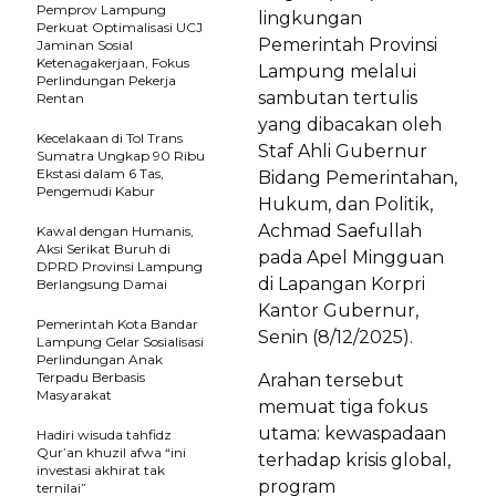
Pemprov Lampung
lingkungan
Perkuat Optimalisasi UCJ
Pemerintah Provinsi
Jaminan Sosial
Ketenagakerjaan, Fokus
Lampung melalui
Perlindungan Pekerja
sambutan tertulis
Rentan
yang dibacakan oleh
Kecelakaan di Tol Trans
Staf Ahli Gubernur
Sumatra Ungkap 90 Ribu
Ekstasi dalam 6 Tas,
Bidang Pemerintahan,
Pengemudi Kabur
Hukum, dan Politik,
Achmad Saefullah
Kawal dengan Humanis,
Aksi Serikat Buruh di
pada Apel Mingguan
DPRD Provinsi Lampung
di Lapangan Korpri
Berlangsung Damai
Kantor Gubernur,
Pemerintah Kota Bandar
Senin (8/12/2025).
Lampung Gelar Sosialisasi
Perlindungan Anak
Terpadu Berbasis
Arahan tersebut
Masyarakat
memuat tiga fokus
utama: kewaspadaan
Hadiri wisuda tahfidz
Qur’an khuzil afwa “ini
terhadap krisis global,
investasi akhirat tak
program
ternilai”