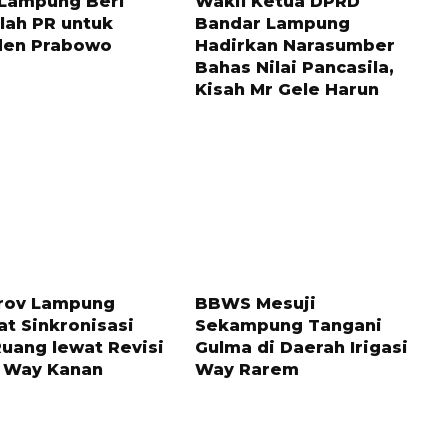
 Lampung Beri
Wakil Ketua DPRD
lah PR untuk
Bandar Lampung
den Prabowo
Hadirkan Narasumber
Bahas Nilai Pancasila,
Kisah Mr Gele Harun
LALU
5 BULAN LALU
rov Lampung
BBWS Mesuji
at Sinkronisasi
Sekampung Tangani
Ruang lewat Revisi
Gulma di Daerah Irigasi
 Way Kanan
Way Rarem