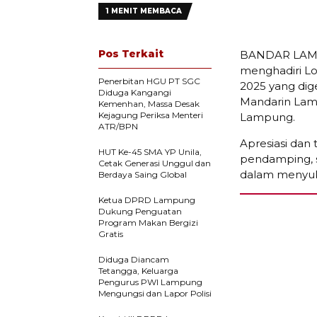
1 MENIT MEMBACA
Pos Terkait
BANDAR LAMPU
menghadiri L
Penerbitan HGU PT SGC
2025 yang dig
Diduga Kangangi
Mandarin Lamp
Kemenhan, Massa Desak
Kejagung Periksa Menteri
Lampung.
ATR/BPN
Apresiasi dan 
HUT Ke-45 SMA YP Unila,
pendamping, s
Cetak Generasi Unggul dan
dalam menyuks
Berdaya Saing Global
Ketua DPRD Lampung
Dukung Penguatan
Program Makan Bergizi
Gratis
Diduga Diancam
Tetangga, Keluarga
Pengurus PWI Lampung
Mengungsi dan Lapor Polisi