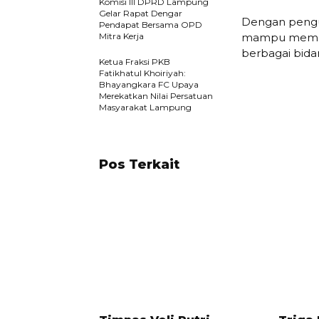
Komisi III DPRD Lampung
Gelar Rapat Dengar
Dengan pengu
Pendapat Bersama OPD
Mitra Kerja
mampu memper
berbagai bida
Ketua Fraksi PKB
Fatikhatul Khoiriyah:
Bhayangkara FC Upaya
Merekatkan Nilai Persatuan
Masyarakat Lampung
Pos Terkait
1 TAHUN LALU
9 BULAN 