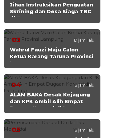
Jihan Instruksikan Penguatan
Skrining dan Desa Siaga TBC
di Tanggamus
03
19 jam lalu
Wahrul Fauzi Maju Calon
Ketua Karang Taruna Provinsi
Lampung
04
18 jam lalu
ALAM BAKA Desak Kejagung
dan KPK Ambil Alih Empat
Dugaan Korupsi di Lampung
05
18 jam lalu