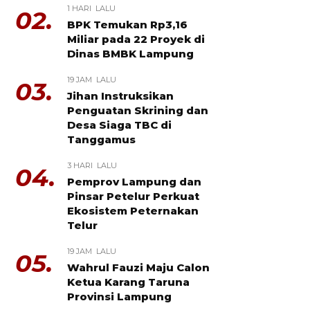
1 HARI LALU
02.
BPK Temukan Rp3,16
Miliar pada 22 Proyek di
Dinas BMBK Lampung
19 JAM LALU
03.
Jihan Instruksikan
Penguatan Skrining dan
Desa Siaga TBC di
Tanggamus
3 HARI LALU
04.
Pemprov Lampung dan
Pinsar Petelur Perkuat
Ekosistem Peternakan
Telur
19 JAM LALU
05.
Wahrul Fauzi Maju Calon
Ketua Karang Taruna
Provinsi Lampung