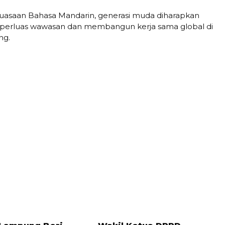
asaan Bahasa Mandarin, generasi muda diharapkan
luas wawasan dan membangun kerja sama global di
ng.
LALU
8 BULAN LALU