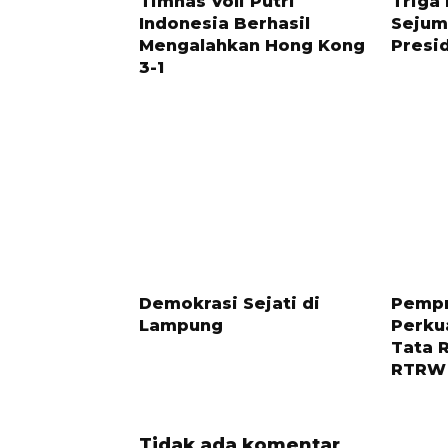
Timnas Voli Putri
Triga
Indonesia Berhasil
Sejum
Mengalahkan Hong Kong
Presi
3-1
11 BULAN LALU
7 BULAN 
Demokrasi Sejati di
Pemp
Lampung
Perku
Tata 
RTRW
Tidak ada komentar