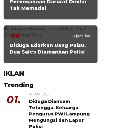
Perencanaan Darurat Dinilai
Tak Memadai
06
19 jam lalu
Diduga Edarkan Uang Palsu,
Dua Sales Diamankan Polisi
IKLAN
Trending
16 JAM LALU
01.
Diduga Diancam
Tetangga, Keluarga
Pengurus PWI Lampung
Mengungsi dan Lapor
Polisi