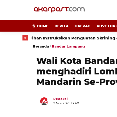
HOME
BERITA
DAERAH
ADVETORI
x
ng
Jihan Instruksikan Penguatan Skrining dan D
Beranda
/
Bandar Lampung
Wali Kota Band
menghadiri Lom
Mandarin Se-Pro
Redaksi
2 Nov 2025 13:40