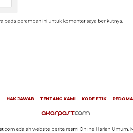
ya pada peramban ini untuk komentar saya berikutnya.
I
HAK JAWAB
TENTANG KAMI
KODE ETIK
PEDOMA
t.com adalah website berita resmi Online Harian Umum. M