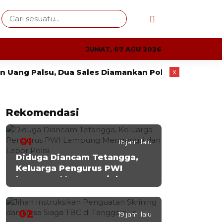
JUMAT, 07 AGU 2026
x
Palsu, Dua Sales Diamankan Polisi
Wahrul Fauzi 
Rekomendasi
01
16 jam lalu
Diduga Diancam Tetangga,
Keluarga Pengurus PWI
Lampung Mengungsi dan
Lapor Polisi
02
19 jam lalu