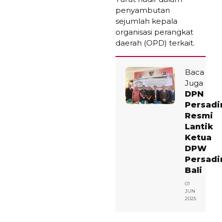
penyambutan
sejumlah kepala
organisasi perangkat
daerah (OPD) terkait.
Baca
Juga
DPN
Persadi
Resmi
Lantik
Ketua
DPW
Persadi
Bali
01
JUN
2025