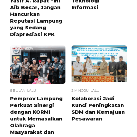
Yasir A. Rapat “Ini
Teknologi
Aib Besar, Jangan
Informasi
Hancurkan
Reputasi Lampung
yang Sedang
Diapresiasi KPK
6 BULAN LALU
2 MINGGU LALU
Pemprov Lampung
Kolaborasi Jadi
Perkuat Sinergi
Kunci Peningkatan
dengan KORMI
SDM dan Kemajuan
untuk Memasalkan
Pesawaran
Olahraga
Masyarakat dan