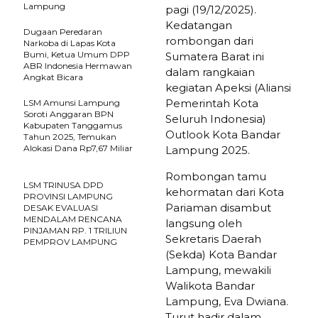
Lampung
pagi (19/12/2025).
Kedatangan
Dugaan Peredaran
rombongan dari
Narkoba di Lapas Kota
Bumi, Ketua Umum DPP
Sumatera Barat ini
ABR Indonesia Hermawan
dalam rangkaian
Angkat Bicara
kegiatan Apeksi (Aliansi
Pemerintah Kota
LSM Amunsi Lampung
Soroti Anggaran BPN
Seluruh Indonesia)
Kabupaten Tanggamus
Outlook Kota Bandar
Tahun 2025, Temukan
Alokasi Dana Rp7,67 Miliar
Lampung 2025.
Rombongan tamu
LSM TRINUSA DPD
kehormatan dari Kota
PROVINSI LAMPUNG
Pariaman disambut
DESAK EVALUASI
MENDALAM RENCANA
langsung oleh
PINJAMAN RP. 1 TRILIUN
Sekretaris Daerah
PEMPROV LAMPUNG
(Sekda) Kota Bandar
Lampung, mewakili
Walikota Bandar
Lampung, Eva Dwiana.
Turut hadir dalam