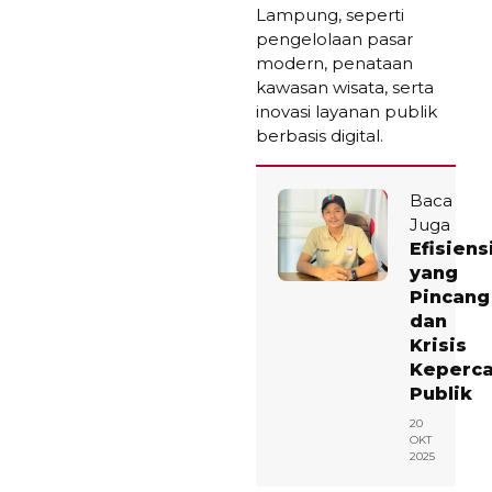
Lampung, seperti
pengelolaan pasar
modern, penataan
kawasan wisata, serta
inovasi layanan publik
berbasis digital.
Baca
Juga
Efisiens
yang
Pincang
dan
Krisis
Keperc
Publik
20
OKT
2025