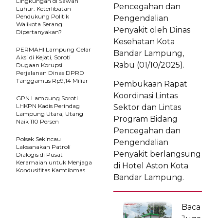
Lingkungan di Sawah
Pencegahan dan
Luhur: Keterlibatan
Pendukung Politik
Pengendalian
Walikota Serang
Penyakit oleh Dinas
Dipertanyakan?
Kesehatan Kota
PERMAHI Lampung Gelar
Bandar Lampung,
Aksi di Kejati, Soroti
Rabu (01/10/2025).
Dugaan Korupsi
Perjalanan Dinas DPRD
Tanggamus Rp9,14 Miliar
Pembukaan Rapat
Koordinasi Lintas
GPN Lampung Soroti
LHKPN Kadis Perindag
Sektor dan Lintas
Lampung Utara, Utang
Program Bidang
Naik 110 Persen
Pencegahan dan
Polsek Sekincau
Pengendalian
Laksanakan Patroli
Penyakit berlangsung
Dialogis di Pusat
Keramaian untuk Menjaga
di Hotel Aston Kota
Kondusifitas Kamtibmas
Bandar Lampung.
Baca