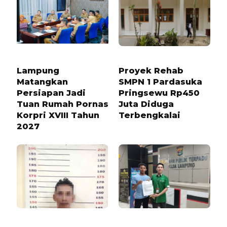
1 MINGGU LALU
5 BULAN LALU
Lampung
Proyek Rehab
Matangkan
SMPN 1 Pardasuka
Persiapan Jadi
Pringsewu Rp450
Tuan Rumah Pornas
Juta Diduga
Korpri XVIII Tahun
Terbengkalai
2027
1 TAHUN LALU
1 TAHUN LALU