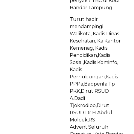
penyakit TBC di Kota
Bandar Lampung.
Turut hadir
mendampingi
Walikota, Kadis Dinas
Kesehatan, Ka Kantor
Kemenag, Kadis
Pendidikan,Kadis
Sosial,Kadis Kominfo,
Kadis
Perhubungan,Kadis
PPPa,Bapperifa,Tp
PKK,Dirut RSUD
A.Dadi
Tjokrodipo,Dirut
RSUD Dr.H.Abdul
Moloek,RS
Advent,Seluruh