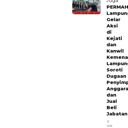
Juga
PERMAH
Lampun
Gelar
Aksi
di
Kejati
dan
Kanwil
Kemena
Lampun
Soroti
Dugaan
Penyim
Anggar
dan
Jual
Beli
Jabatan
13
JAN